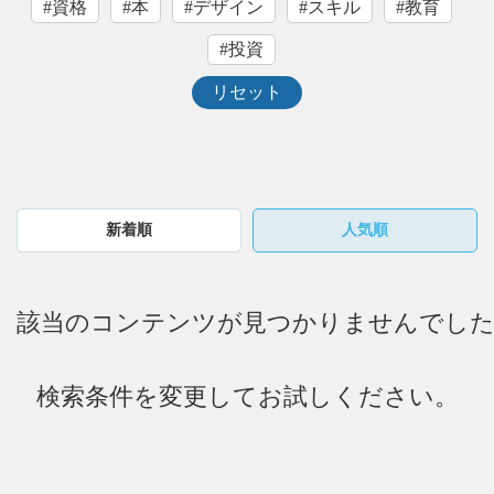
#資格
#本
#デザイン
#スキル
#教育
#投資
リセット
新着順
人気順