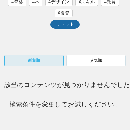
#資格
#本
#デザイン
#スキル
#教育
#投資
リセット
新着順
人気順